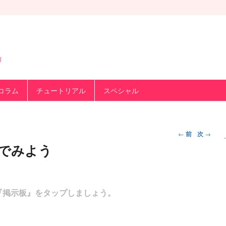
リ
コラム
チュートリアル
スペシャル
投
←
前
次
→
稿
でみよう
ナ
ビ
ゲ
『掲示板』をタップしましょう。
ー
シ
ョ