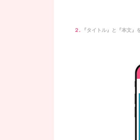
２.
『タイトル』と『本文』