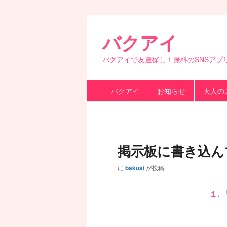
バクアイ
バクアイで友達探し！無料のSNSアプ
第
バクアイ
お知らせ
大人の
1
メ
ニ
ュ
ー
掲示板に書き込ん
に
bakuai
が投稿
１.