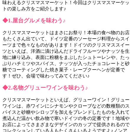
味わえるクリスマスマーケット！今回はクリスマスマーケッ
トの楽しみ方をご紹介します♪
◆1.屋台グルメを味わう♪
クリスマスマーケットはまさにお祭り！本場の食べ物のお店
もたくさん出ていて、ドイツ定番のソーセージ料理からスイ
ーツまで色々なものがあります！ドイツのクリスマススイー
ツといえば、洋酒に漬け込んだドライフルーツやナッツを生
地に練り込み、表面に粉糖をまぶしたシュトーレンや、たっ
ぷりハチミツやスパイス、ナッツが入ったチョコレートと砂
糖でコーティングした焼き菓子・レープクーヘンが定番で
す！ぜひ、会場で味わってみてください♪
◆2.名物グリューワインを味わう♪
クリスマスマーケットといえば、グリューワイン！グリュー
ワインは、赤ワインにシナモンやクローブなどの数種類のス
パイスと砂糖やシロップを加えをブレンドしたものを入れて
煮込んだ温かい飲み物で寒いドイツの冬の定番です！地域や
お店によってさまざまなデザインのカップで提供されるので
コレクションしている人もたくさんいるようですよ♪ノンア