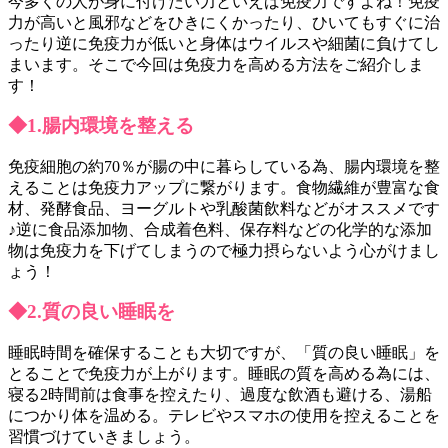
今多くの人が身に付けたい力といえば免疫力ですよね！免疫
力が高いと風邪などをひきにくかったり、ひいてもすぐに治
ったり逆に免疫力が低いと身体はウイルスや細菌に負けてし
まいます。そこで今回は免疫力を高める方法をご紹介しま
す！
◆1.腸内環境を整える
免疫細胞の約70％が腸の中に暮らしている為、腸内環境を整
えることは免疫力アップに繋がります。食物繊維が豊富な食
材、発酵食品、ヨーグルトや乳酸菌飲料などがオススメです
♪逆に食品添加物、合成着色料、保存料などの化学的な添加
物は免疫力を下げてしまうので極力摂らないよう心がけまし
ょう！
◆2.質の良い睡眠を
睡眠時間を確保することも大切ですが、「質の良い睡眠」を
とることで免疫力が上がります。睡眠の質を高める為には、
寝る2時間前は食事を控えたり、過度な飲酒も避ける、湯船
につかり体を温める。テレビやスマホの使用を控えることを
習慣づけていきましょう。