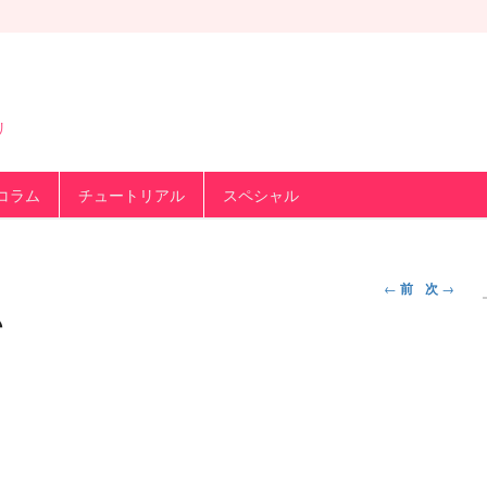
リ
コラム
チュートリアル
スペシャル
投
←
前
次
→
稿
♪
ナ
ビ
ゲ
ー
シ
ョ