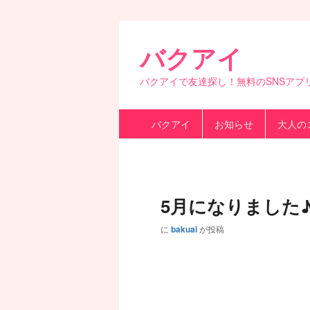
バクアイ
バクアイで友達探し！無料のSNSアプ
第
バクアイ
お知らせ
大人の
1
メ
ニ
ュ
ー
5月になりました
に
bakuai
が投稿