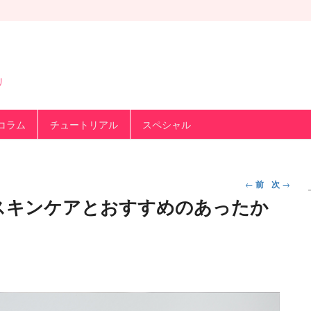
リ
コラム
チュートリアル
スペシャル
投
←
前
次
→
稿
スキンケアとおすすめのあったか
ナ
ビ
ゲ
ー
シ
ョ