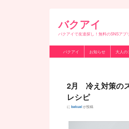
バクアイ
バクアイで友達探し！無料のSNSアプ
第
バクアイ
お知らせ
大人の
1
メ
ニ
ュ
ー
2月 冷え対策の
レシピ
に
bakuai
が投稿