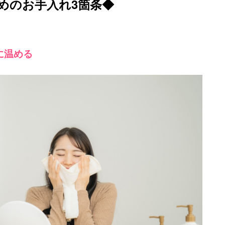
めのお手入れ3箇条◆
に温める